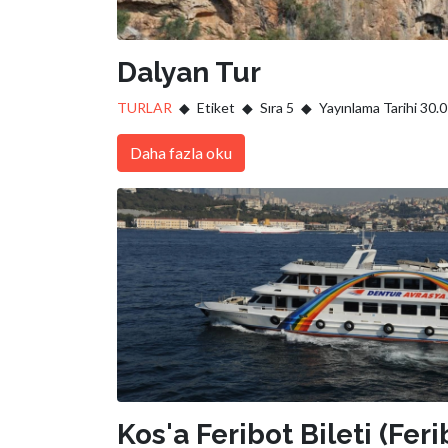
Dalyan Tur
TURLAR
Etiket
Sıra 5
Yayınlama Tarihi 30.
Daha fazla oku
Kos'a Feribot Bileti (Feri