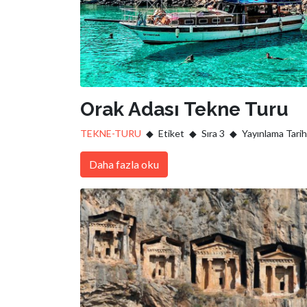
Orak Adası Tekne Turu
TEKNE-TURU
Etiket
Sıra 3
Yayınlama Tarih
Daha fazla oku