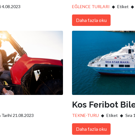
i 4.08.2023
EĞLENCE TURLARI
Etiket
Daha fazla oku
Kos Feribot Bil
 Tarihi 21.08.2023
TEKNE-TURU
Etiket
Sıra
Daha fazla oku