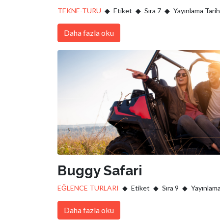
TEKNE-TURU
Etiket
Sıra 7
Yayınlama Tarih
Daha fazla oku
Buggy Safari
EĞLENCE TURLARI
Etiket
Sıra 9
Yayınlama
Daha fazla oku