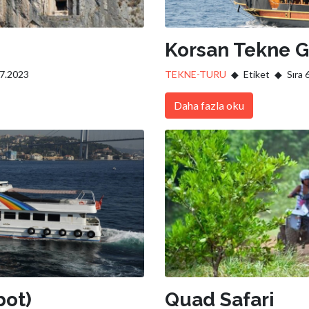
Korsan Tekne G
07.2023
TEKNE-TURU
Etiket
Sıra 
Daha fazla oku
bot)
Quad Safari