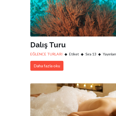
Dalış Turu
EĞLENCE TURLARI
Etiket
Sıra 13
Yayınlam
Daha fazla oku