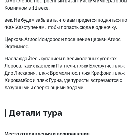
замок Лерос, построенный византийским императором
Комнином в 11 веке.
век. Не будем забывать, что вам придется подняться по
400-500 ступеням, чтобы попасть сюда в одиночку.
Церковь Агиос Исидорос и посещение церкви Агиос
Эфтимиос.
Наслаждайтесь купанием в великолепных уголках
Лероса, таких как пляж Пантели, пляж Блефутис, пляж
Дио Лискария, пляж Вромолитос, пляж Крифони, пляж
Хирокамбос и пляж Гурна, где туристы встречаются с
лазурными и сверкающими водами.
| Детали тура
Место отправления и возвращения